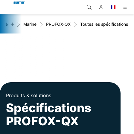
+
rché
Marine
PROFOX-QX
Toutes les spécifications
Recherche
Global
Produits
Europe
Solutions
Téléchargements
Asie et Océanie
SAV support
Amérique du Nord
Entreprise
Produits & solutions
Contact
Spécifications
PROFOX-QX