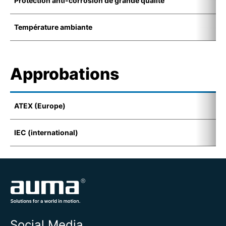
Protection anti-corrosion de grande qualité
C
Température ambiante
-
Approbations
ATEX (Europe)
I
IEC (international)
E
Social Media