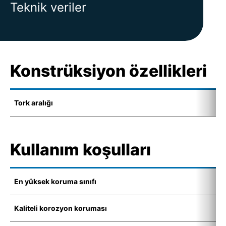
Teknik veriler
Konstrüksiyon özellikleri
Tork aralığı
8
Kullanım koşulları
En yüksek koruma sınıfı
I
Kaliteli korozyon koruması
C