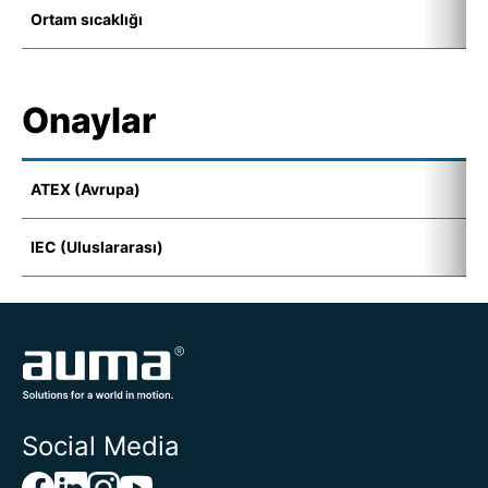
Ortam sıcaklığı
-
Onaylar
ATEX (Avrupa)
I
IEC (Uluslararası)
E
Social Media