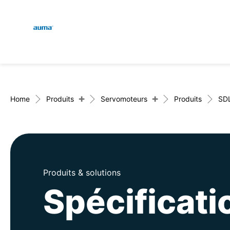
Global
Recherche
Europe
+
+
Home
Produits
Servomoteurs
Produits
SD
Asie et Océanie
Produits & solutions
Amérique du Nord
Spécificat