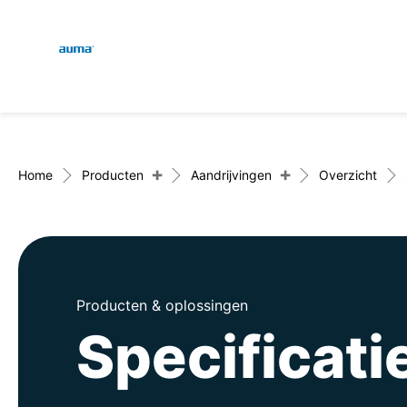
Global
Zoekopdracht
Europa
+
+
Home
Producten
Aandrijvingen
Overzicht
Azië en Stille Oceaan
Producten & oplossingen
Noord-Amerika
Specificat