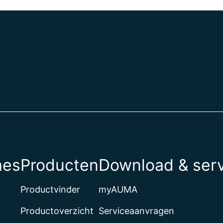
hes
Producten
Download & ser
Productvinder
myAUMA
Productoverzicht
Serviceaanvragen