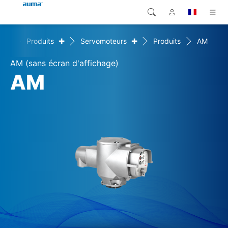
+
+
ome
Produits
Servomoteurs
Produits
AM
Recherche
Global
Produits
AM (sans écran d'affichage)
Europe
Solutions
AM
Téléchargements
Asie et Océanie
SAV support
Amérique du Nord
Entreprise
Contact