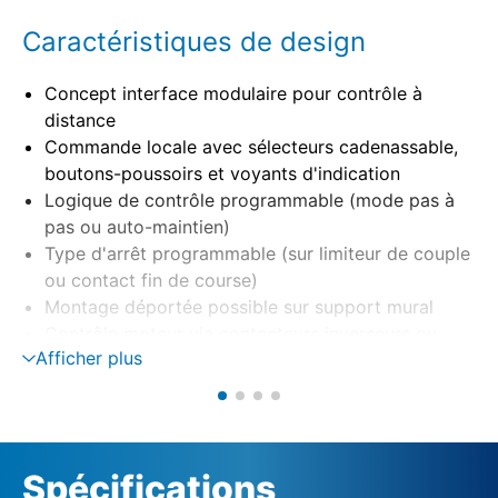
Caractéristiques de design
Concept interface modulaire pour contrôle à
distance
Commande locale avec sélecteurs cadenassable,
boutons-poussoirs et voyants d'indication
Logique de contrôle programmable (mode pas à
pas ou auto-maintien)
Type d'arrêt programmable (sur limiteur de couple
ou contact fin de course)
Montage déportée possible sur support mural
Contrôle moteur via contacteurs inverseurs ou
Afficher plus
thyristors (option)
Surveillance de phase avec correction de phase
automatique
Alimentation externe 24 V DC (option)
Spécifications