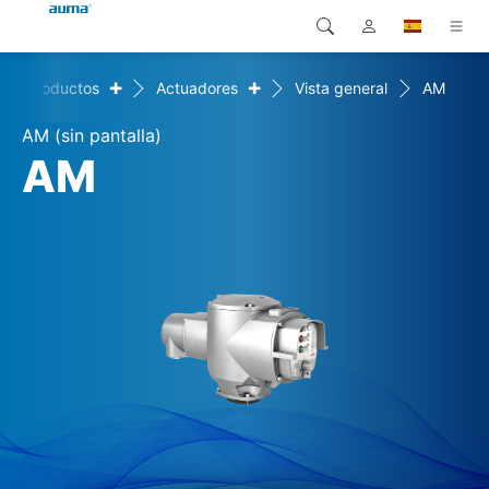
+
+
Productos
Actuadores
Vista general
AM
Búsqueda
Global
Productos
AM (sin pantalla)
Europa
Soluciones
AM
Descargas
Asia y Pacífico
Servicio
Norteamérica
Empresa
Contacto