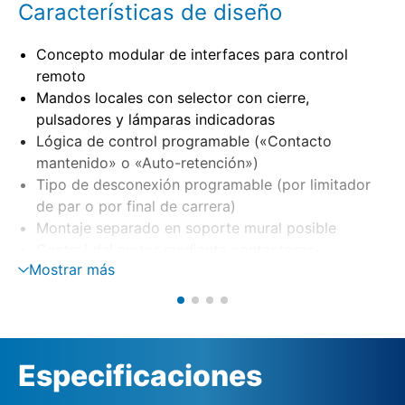
Características de diseño
Concepto modular de interfaces para control
remoto
Mandos locales con selector con cierre,
pulsadores y lámparas indicadoras
Lógica de control programable («Contacto
mantenido» o «Auto-retención»)
Tipo de desconexión programable (por limitador
de par o por final de carrera)
Montaje separado en soporte mural posible
Control del motor mediante contactores-
Mostrar más
inversores o tiristores (opción)
Vigilancia de fase con corrección automática de
fase
Alimentación externa de 24 V DC (opción)
Especificaciones