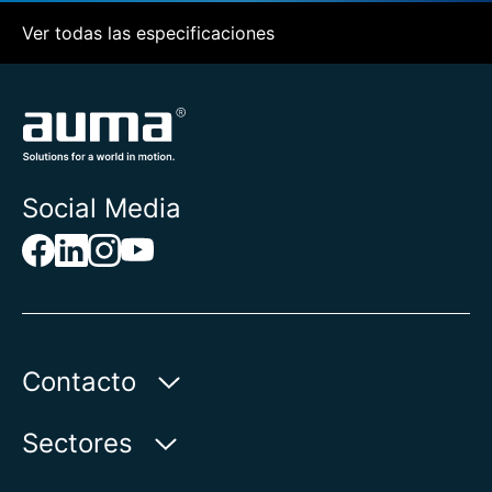
Ver todas las especificaciones
Social Media
Contacto
AUMA Riester
Sectores
GmbH & Co. KG