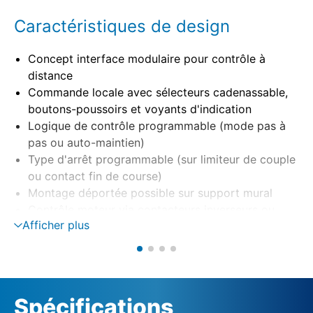
Caractéristiques de design
Concept interface modulaire pour contrôle à
distance
Commande locale avec sélecteurs cadenassable,
boutons-poussoirs et voyants d'indication
Logique de contrôle programmable (mode pas à
pas ou auto-maintien)
Type d'arrêt programmable (sur limiteur de couple
ou contact fin de course)
Montage déportée possible sur support mural
Contrôle moteur via contacteurs inverseurs ou
Afficher plus
thyristors (option)
Surveillance de phase avec correction de phase
automatique
Alimentation externe 24 V DC (option)
Spécifications