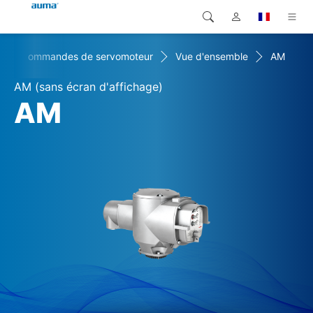
Commandes de servomoteur
Vue d'ensemble
AM
Recherche
Global
Produits
AM (sans écran d'affichage)
Europe
Solutions
AM
Téléchargements
Asie et Océanie
SAV support
Amérique du Nord
Entreprise
Contact