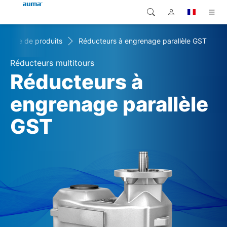
herche de produits
Réducteurs à engrenage parallèle GST
Recherche
Global
Produits
Réducteurs multitours
Europe
Solutions
Réducteurs à
Téléchargements
engrenage parallèle
Asie et Océanie
GST
SAV support
Amérique du Nord
Entreprise
Contact