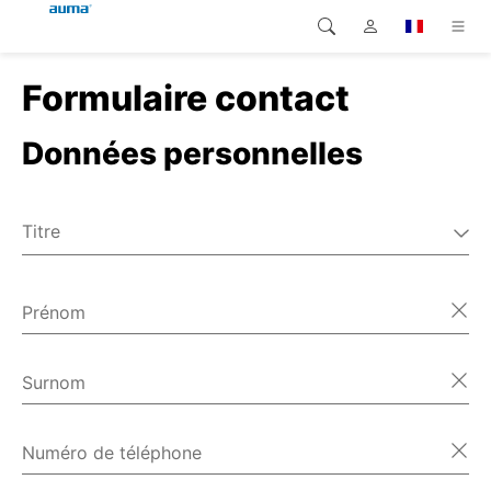
Formulaire contact
Recherche
Global
Produits
Données personnelles
Europe
Solutions
Téléchargements
Asie et Océanie
Titre
SAV support
M.
Amérique du Nord
Mme
Prénom
Entreprise
Divers
Contact
Surnom
Numéro de téléphone