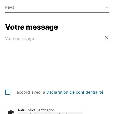
Pays
Votre message
Afghanistan
Afrique du Sud
Albanie
Algérie
Allemagne
Andorre
Angola
Anguilla
Antarctique
Antigua-et-Barbuda
Arabie saoudite
accord avec la
Déclaration de confidentialité
Argentine
Arménie
Aruba
Anti-Robot Verification