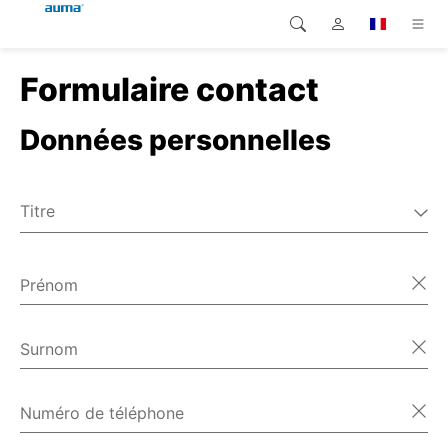
Formulaire contact
Recherche
Global
Produits
Données personnelles
Europe
Solutions
Téléchargements
Asie et Océanie
Titre
SAV support
M.
Amérique du Nord
Mme
Prénom
Entreprise
Divers
Contact
Surnom
Numéro de téléphone