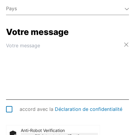
Pays
Votre message
Afghanistan
Afrique du Sud
Albanie
Algérie
Allemagne
Andorre
Angola
Anguilla
Antarctique
Antigua-et-Barbuda
Arabie saoudite
accord avec la
Déclaration de confidentialité
Argentine
Arménie
Aruba
Anti-Robot Verification