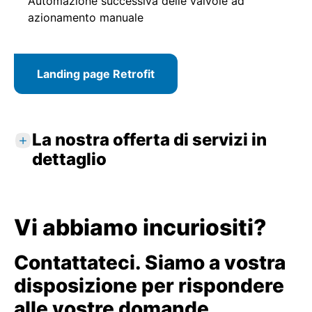
Automazione successiva delle valvole ad
azionamento manuale
Landing page Retrofit
La nostra offerta di servizi in
dettaglio
Servizi standard
Analisi dei requisiti e consulenza individuale
Vi abbiamo incuriositi?
Ispezione degli impianti e rilevazione dei
dati in loco
Contattateci. Siamo a vostra
Selezione e dimensionamento dei nuovi
disposizione per rispondere
attuatori elettrici
Disposizione delle misure necessarie in
alle vostre domande.