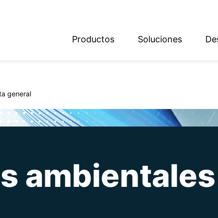
Productos
Soluciones
De
ish
sch
ta general
s ambientales