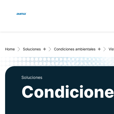
Global
Engl
Búsqueda
Deut
Europa
+
+
Home
Soluciones
Condiciones ambientales
Vis
Asia y Pacífico
Soluciones
Condicione
Norteamérica