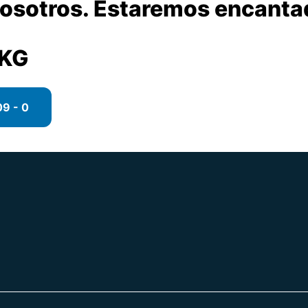
sotros. Estaremos encantados
 KG
9 - 0