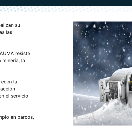
alizan su
as las
 AUMA resiste
minería, la
recen la
eacción
en el servicio
mplo en barcos,