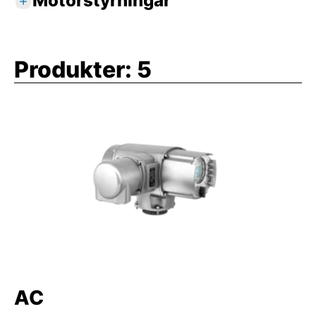
Motorstyrningar
I en motorstyrning utvärderas både
ställdonets signaler och körkommandon, och
Produkter:
5
motorn till- och frånkopplas utan
fördröjningar med inbyggda reverserande
kontaktorer eller tyristorer.
Motorstyrningen tillhandahåller de
utvärderade ställdonssignalerna till den
överordnade nivån i form av
indikeringar/lägesåterföringar.
Ställdonet kan manövreras på plats med den
lokala manöverplatsen.
Motorstyrningarna AM och AC kan
kombineras med ställdonsserierna SA och SQ.
AC
Ur ett styrtekniskt perspektiv ger detta en