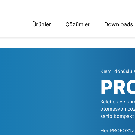
Ürünler
Çözümler
Downloads
ish
tsch
Kısmi dönüşlü 
PR
Kelebek ve küre
otomasyon çözüm
sahip kompakt 
Her PROFOX'ta