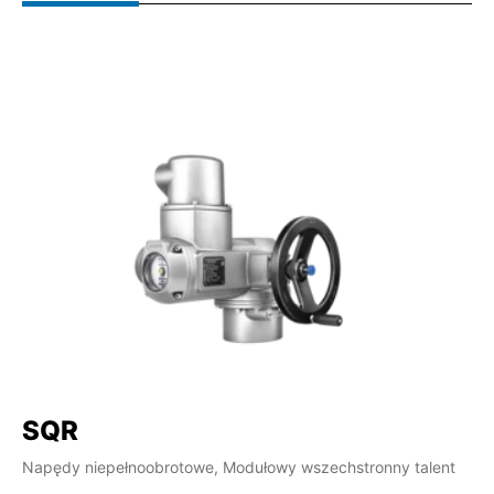
SQR
S
Napędy niepełnoobrotowe, Modułowy wszechstronny talent
Na