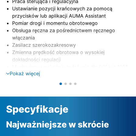
Praca sterująca i regulacyjna
Ustawianie pozycji krańcowych za pomocą
przycisków lub aplikacji AUMA Assistant
Pomiar drogi i momentu obrotowego
Obsługa ręczna za pośrednictwem ręcznego
włączania
Zasilacz szerokozakresowy
Zmienna prędkość obrotowa o wysokiej
dokładności regulacji
Mechaniczny wskaźnik położenia dla 90° lub 120°
Pokaż więcej
Specyfikacje
Najważniejsze w skrócie