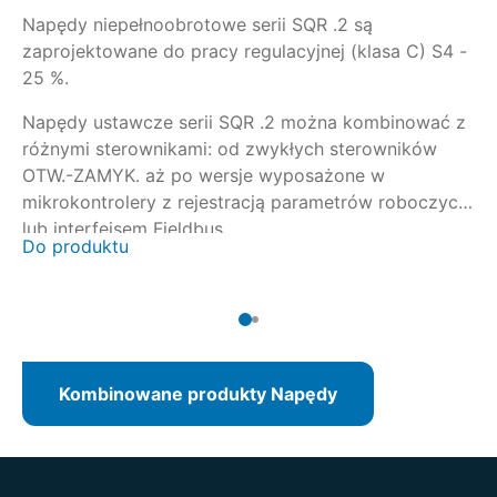
Napędy niepełnoobrotowe serii SQR .2 są
Na
zaprojektowane do pracy regulacyjnej (klasa C) S4 -
re
25 %.
st
SQ
Napędy ustawcze serii SQR .2 można kombinować z
Of
różnymi sterownikami: od zwykłych sterowników
Na
pr
OTW.-ZAMYK. aż po wersje wyposażone w
za
st
mikrokontrolery z rejestracją parametrów roboczych
25
lub interfejsem Fieldbus.
Do produktu
Do
Kombinowane produkty Napędy