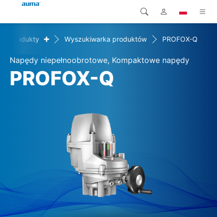
+
Produkty
Wyszukiwarka produktów
PROFOX-Q
Wyszukaj
Global
Produkty
Napędy niepełnoobrotowe, Kompaktowe napędy
Europa
Rozwiązania
PROFOX-Q
Pliki do pobrania
Azja i Pacyfik
Serwis
Ameryka Północna
Przedsiębiorstwo
Kontakt