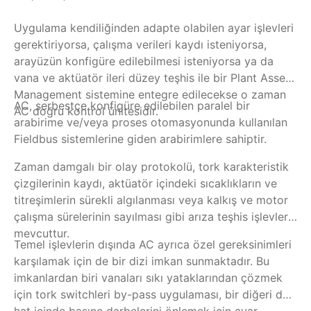
Uygulama kendiliğinden adapte olabilen ayar işlevleri
Pa
gerektiriyorsa, çalışma verileri kaydı isteniyorsa,
te
arayüzün konfigüre edilebilmesi isteniyorsa ya da
za
vana ve aktüatör ileri düzey teşhis ile bir Plant Asset
ko
Management sistemine entegre edilecekse o zaman
iş
AC, serbestçe konfigüre edilebilen paralel bir
Ür
AC doğru kontrol ünitesidir.
so
arabirime ve/veya proses otomasyonunda kullanılan
Ko
Fieldbus sistemlerine giden arabirimlere sahiptir.
ge
so
Zaman damgalı bir olay protokolü, tork karakteristik
gö
çizgilerinin kaydı, aktüatör içindeki sıcaklıkların ve
ün
titreşimlerin sürekli algılanması veya kalkış ve motor
Ops
çalışma sürelerinin sayılması gibi arıza teşhis işlevleri
si
mevcuttur.
Temel işlevlerin dışında AC ayrıca özel gereksinimleri
karşılamak için de bir dizi imkan sunmaktadır. Bu
imkanlardan biri vanaları sıkı yataklarından çözmek
için tork switchleri by-pass uygulaması, bir diğeri de
hat içinde basınç darbelerini önlemek için ayar