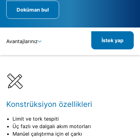
Doküman bul
İstek yap
Avantajlarınız
Ayrıntılar
Spesifikasyonlar
Kombine edilebilir ürünler
İlgili ürünler
Konstrüksiyon özellikleri
Limit ve tork tespiti
Üç fazlı ve dalgalı akım motorları
Manüel çalıştırma için el çarkı