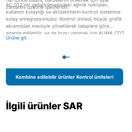
AC 01.2'nin geliştirilmesindeki ağırlık noktaları,
zamanını uzatma işlevleridir.
kullanım kolaylığı ve aktüatörlerin kontrol sistemine
kolay entegrasyonudur. Kontrol ünitesi, büyük grafik
ekranından menüyle yönetilerek taleplere göre
adapte edilebilir, ya da bunu yapmak için AUMA CDT
Ürüne git
ile kablosuz bir Bluetooth bağlantısı kullanılabilir.
Fieldbus bağlantısında parametre beirleme işlemi
kontrol merkezinden de yapılabilir.
Kombine edilebilir ürünler Kontrol üniteleri
İlgili ürünler SAR