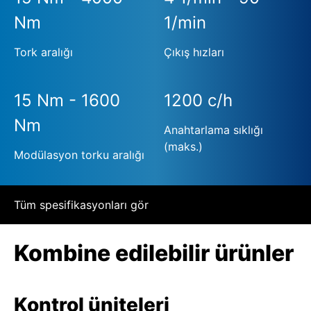
Nm
1/min
Tork aralığı
Çıkış hızları
15 Nm - 1600
1200 c/h
Nm
Anahtarlama sıklığı
(maks.)
Modülasyon torku aralığı
Tüm spesifikasyonları gör
Kombine edilebilir ürünler
Kontrol üniteleri