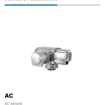
AC
AC (ekranlı)
AM