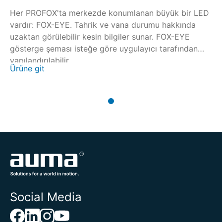
Her PROFOX'ta merkezde konumlanan büyük bir LED
vardır: FOX-EYE. Tahrik ve vana durumu hakkında
uzaktan görülebilir kesin bilgiler sunar. FOX-EYE
gösterge şeması isteğe göre uygulayıcı tarafından
yapılandırılabilir.
Ürüne git
Social Media