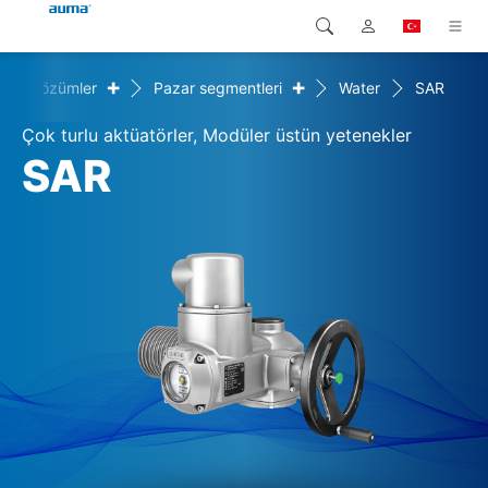
+
+
Çözümler
Pazar segmentleri
Water
SAR
Arama
Global
Ürünler
Çok turlu aktüatörler, Modüler üstün yetenekler
Avrupa
Çözümler
SAR
Downloads
Asya ve Pasifik
Servis
Kuzey Amerika
Şirketler
İrtibat kurulacak kişi