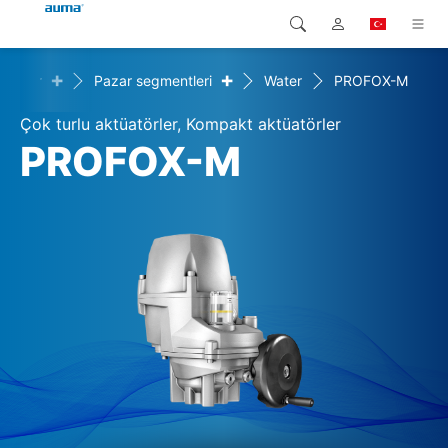
+
+
zümler
Pazar segmentleri
Water
PROFOX-M
Arama
Global
Ürünler
Çok turlu aktüatörler, Kompakt aktüatörler
Avrupa
Çözümler
PROFOX-M
Downloads
Asya ve Pasifik
Servis
Kuzey Amerika
Şirketler
İrtibat kurulacak kişi