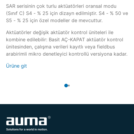
SAR serisinin çok turlu aktüatörleri oransal modu
Or
(Sınıf C) S4 - % 25 için dizayn edilmiştir. S4 - % 50 ve
AC
S5 - % 25 için özel modeller de mevcuttur.
iç
sa
Aktüatörler değişik aktüatör kontrol üniteleri ile
uy
kombine edilebilir: Basit AÇ-KAPAT aktüatör kontrol
SA
or
ünitesinden, çalışma verileri kayıtlı veya fieldbus
(S
arabirimli mikro denetleyici kontrollü versiyona kadar.
iç
Ürüne git
Ür