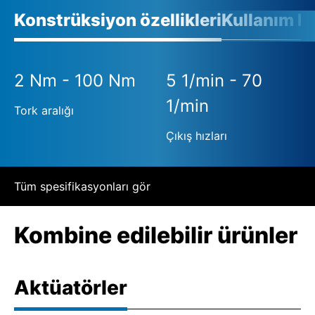
Konstrüksiyon özellikleri
Kullanım ko
2 Nm - 100 Nm
5 1/min - 70
1/min
Tork aralığı
Çıkış hızları
Tüm spesifikasyonları gör
Kombine edilebilir ürünler
Aktüatörler