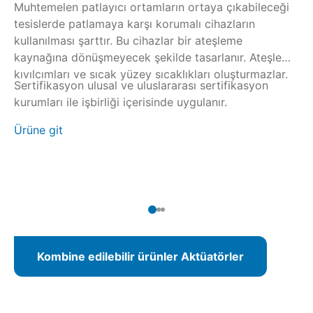
Muhtemelen patlayıcı ortamların ortaya çıkabileceği
SA
tesislerde patlamaya karşı korumalı cihazların
po
kullanılması şarttır. Bu cihazlar bir ateşleme
ça
kaynağına dönüşmeyecek şekilde tasarlanır. Ateşleme
ça
kıvılcımları ve sıcak yüzey sıcaklıkları oluşturmazlar.
ol
Sertifikasyon ulusal ve uluslararası sertifikasyon
Ak
kurumları ile işbirliği içerisinde uygulanır.
ko
ün
Ürüne git
ar
Ür
Kombine edilebilir ürünler Aktüatörler