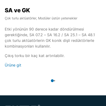
SA ve GK
S
Çok turlu aktüatörler, Modüler üstün yetenekler
Çok
Etki yönünün 90 derece kadar döndürülmesi
Ak
gerektiğinde, SA 07.2 – SA 16.2 / SA 25.1 – SA 48.1
ol
çok turlu aktüatörlerin GK konik dişli redüktörlerle
ak
kombinasyonları kullanılır.
ko
art
Çıkış torku bir kaç kat artırılabilir.
Ür
Ürüne git