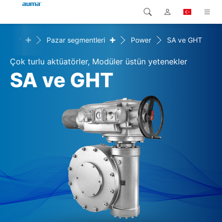
+
+
zümler
Pazar segmentleri
Power
SA ve GHT
Arama
Global
Ürünler
Çok turlu aktüatörler, Modüler üstün yetenekler
Avrupa
Çözümler
SA ve GHT
Downloads
Asya ve Pasifik
Servis
Kuzey Amerika
Şirketler
İrtibat kurulacak kişi