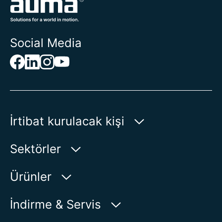
Social Media
İrtibat kurulacak kişi
AUMA Riester
Sektörler
GmbH & Co. KG
Aumastr. 1
Su
Ürünler
79379 Muellheim | Germany
Petrol-Gaz
Ürün bulucu
İndirme & Servis
Haritada Göster
Enerji
Ürün görünümü