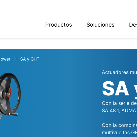
Productos
Soluciones
De
ish
sch
Power
SA y GHT
Actuadores mul
SA 
Con la serie de
SA 48.1, AUMA 
Con la combina
multivueltas G