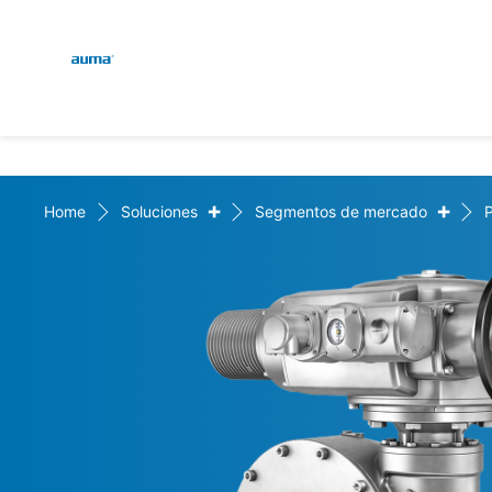
Global
Engl
Búsqueda
Deut
Europa
+
+
Home
Soluciones
Segmentos de mercado
Asia y Pacífico
Norteamérica