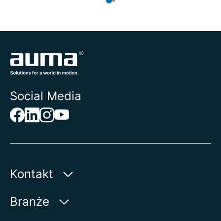
Social Media
Kontakt
AUMA Riester
Branże
GmbH & Co. KG