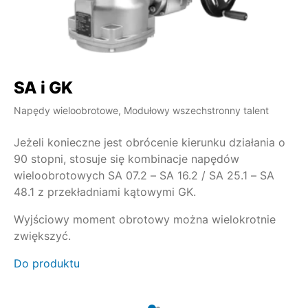
SA i GK
S
Napędy wieloobrotowe, Modułowy wszechstronny talent
Na
Jeżeli konieczne jest obrócenie kierunku działania o
Jeżel
90 stopni, stosuje się kombinacje napędów
pr
wieloobrotowych SA 07.2 – SA 16.2 / SA 25.1 – SA
si
48.1 z przekładniami kątowymi GK.
przekład
Wyjściowy moment obrotowy można wielokrotnie
Do
zwiększyć.
Do produktu