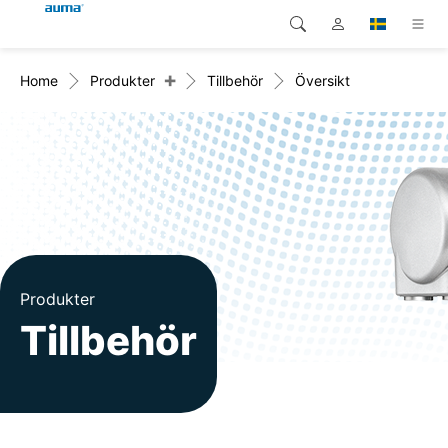
+
Home
Produkter
Tillbehör
Översikt
Sök
Global
Produkter
Europa
Lösningar
Nedladdningar
Asien och Stillahavsområdet
Service
Nordamerika
Företag
Produkter
Tillbehör
Kontakt