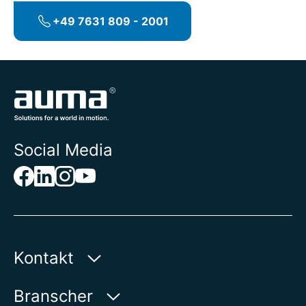
+49 7631 809 - 2001
Social Media
Kontakt
AUMA Riester
Branscher