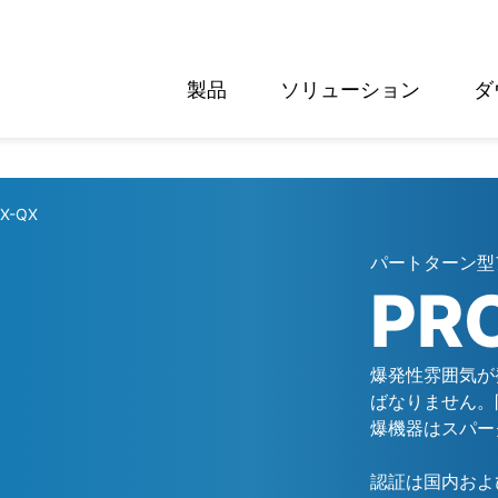
製品
ソリューション
ダ
English
Deutsch
X-QX
パートターン型
PR
爆発性雰囲気が
ばなりません。
爆機器はスパー
認証は国内およ