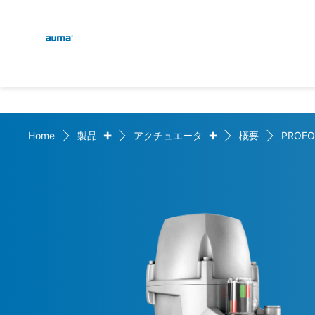
Global
検索
ヨーロッパ
+
+
Home
製品
アクチュエータ
概要
PROFO
アジア・太平洋地域
北米