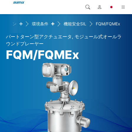
+
+
ーション
環境条件
機能安全SIL
FQM/FQMEx
検索
Global
製品
パートターン型アクチュエータ, モジュール式オールラ
ヨーロッパ
ソリューション
ウンドプレーヤー
FQM/FQMEx
ダウンロード
アジア・太平洋地域
サービス
北米
弊社概要
連絡先