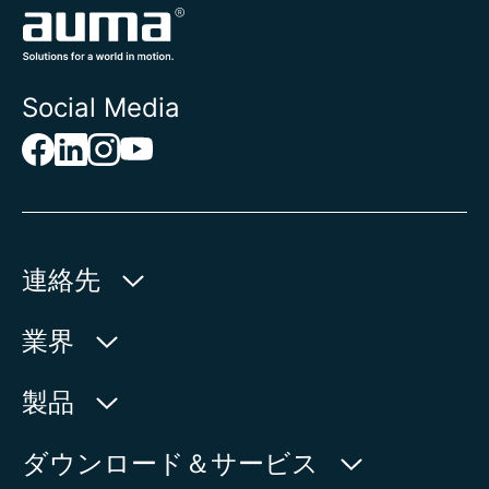
Social Media
連絡先
AUMA Riester
業界
GmbH & Co. KG
Aumastr. 1
水利産業
製品
79379 Muellheim | Germany
石油・天然ガス
製品検索
ダウンロード＆サービス
地図上に表示
電力