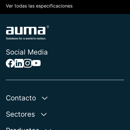
Ver todas las especificaciones
Social Media
Contacto
AUMA Riester
Sectores
GmbH & Co. KG
Aumastr. 1
Agua