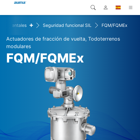
+
 ambientales
Seguridad funcional SIL
FQM/FQMEx
Búsqueda
Global
Productos
Actuadores de fracción de vuelta, Todoterrenos
Europa
Soluciones
modulares
FQM/FQMEx
Descargas
Asia y Pacífico
Servicio
Norteamérica
Empresa
Contacto