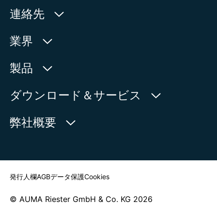
エリトリア
連絡先
エルサルバドル
オーストラリア
AUMA Riester
業界
オーストリア
GmbH & Co. KG
オーランド諸島
Aumastr. 1
水利産業
オマーン
製品
オランダ
79379 Muellheim | Germany
石油・天然ガス
オランダ領カリブ
製品検索
ダウンロード＆サービス
地図上に表示
ガーナ
電力
製品概要
カーボベルデ
myAUMA
電話:
+49 7631 809 - 0
弊社概要
製造部門
ガーンジー
メール:
info@auma.com
ガイアナ
サービスリクエスト
海洋
お問い合わせフォーム
ニュースルーム
カザフスタン
担当者を探す
カタール
カナダ
発行人欄
AGB
データ保護
Cookies
ガボン
カメルーン
© AUMA Riester GmbH & Co. KG 2026
ガンビア
カンボジア