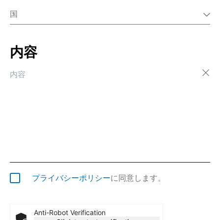
国
内容
アイスランド
アイルランド
アゼルバイジャン
アフガニスタン
アメリカ合衆国
アラブ首長国連邦
アルジェリア
アルゼンチン
アルバ
アルバニア
アルメニア
プライバシーポリシー
に同意します。
アンギラ
アンゴラ
アンティグア・バーブーダ
Anti-Robot Verification