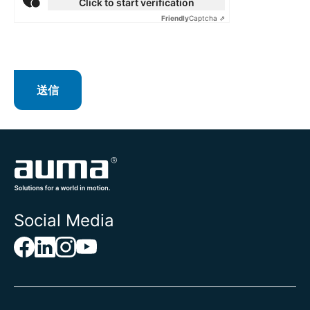
Click to start verification
アンドラ
Friendly
Captcha ⇗
イエメン
イギリス
イスラエル
イタリア
イラク
送信
イラン
インド
インドネシア
ウォリス・フツナ
ウガンダ
ウクライナ
ウズベキスタン
Social Media
ウルグアイ
エクアドル
エジプト
エストニア
エスワティニ
エチオピア