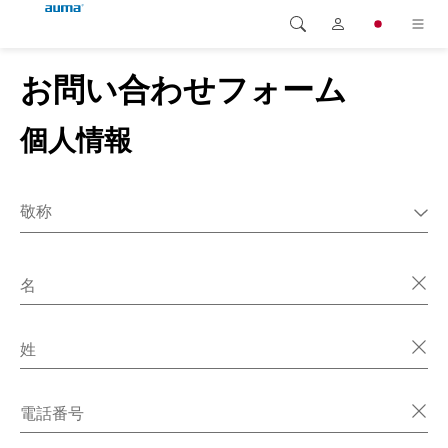
お問い合わせフォーム
検索
Global
製品
個人情報
ヨーロッパ
ソリューション
ダウンロード
アジア・太平洋地域
敬称
サービス
MR.
北米
MS.
名
弊社概要
雑多な
連絡先
姓
電話番号