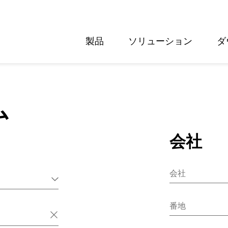
製品
ソリューション
ダ
English
Deutsch
ム
会社
会社
番地