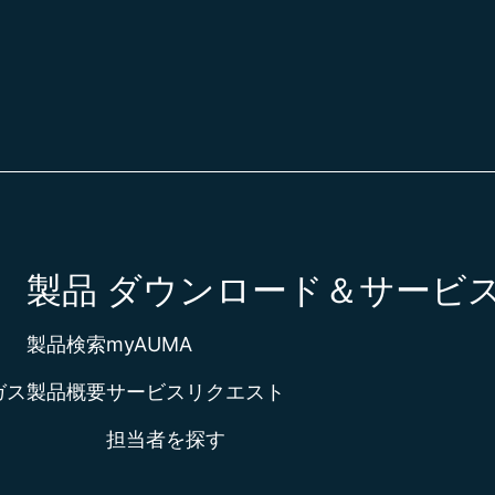
ウクライ
ウズベキ
ウルグア
エクアド
エジプト
エストニ
エスワテ
エチオピ
エリトリ
エルサル
製品
ダウンロード＆サービ
オースト
オースト
オーラン
製品検索
myAUMA
オマーン
オランダ
ガス
製品概要
サービスリクエスト
オランダ
担当者を探す
ガーナ
カーボベ