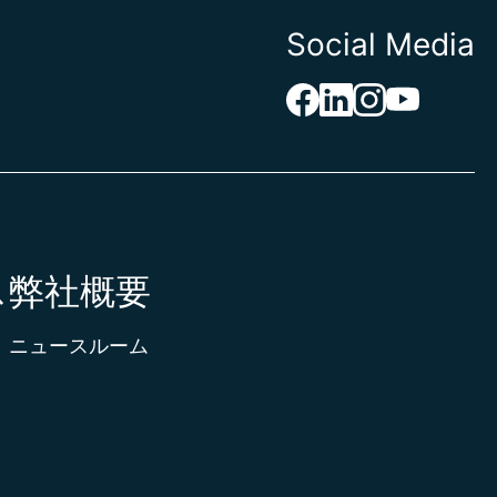
ナ
Social Media
スタン
イ
ル
ア
ィニ
ア
ア
バドル
ス
弊社概要
ラリア
リア
ド諸島
ニュースルーム
領カリブ
ルデ