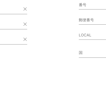
番号
郵便番号
LOCAL
国
アイスラ
アイルラ
アゼルバ
アフガニ
アメリカ
アラブ首