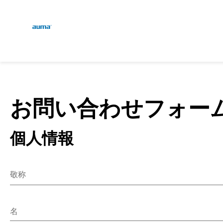
Global
検索
ヨーロッパ
お問い合わせフォー
個人情報
アジア・太平洋地域
敬称
北米
MR.
MS.
名
雑多な