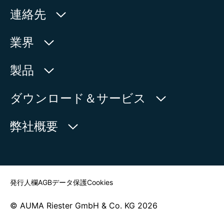
エリトリア
連絡先
エルサルバドル
オーストラリア
AUMA Riester
業界
オーストリア
GmbH & Co. KG
オーランド諸島
Aumastr. 1
水利産業
オマーン
製品
オランダ
79379 Muellheim | Germany
石油・天然ガス
オランダ領カリブ
製品検索
ダウンロード＆サービス
地図上に表示
ガーナ
電力
製品概要
カーボベルデ
myAUMA
電話:
+49 7631 809 - 0
弊社概要
製造部門
ガーンジー
メール:
info@auma.com
ガイアナ
サービスリクエスト
海洋
お問い合わせフォーム
ニュースルーム
カザフスタン
担当者を探す
カタール
カナダ
発行人欄
AGB
データ保護
Cookies
ガボン
カメルーン
© AUMA Riester GmbH & Co. KG 2026
ガンビア
カンボジア