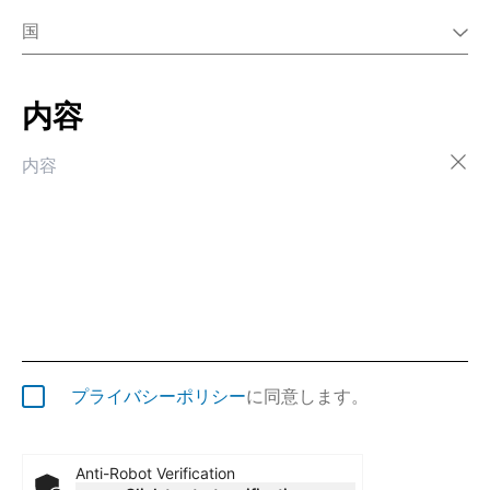
国
内容
アイスランド
アイルランド
アゼルバイジャン
アフガニスタン
アメリカ合衆国
アラブ首長国連邦
アルジェリア
アルゼンチン
アルバ
アルバニア
アルメニア
プライバシーポリシー
に同意します。
アンギラ
アンゴラ
アンティグア・バーブーダ
Anti-Robot Verification