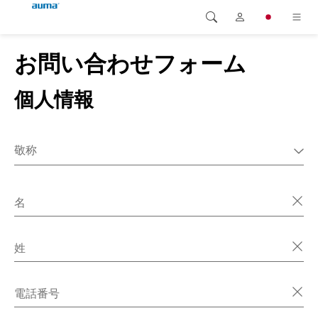
お問い合わせフォーム
検索
Global
製品
個人情報
ヨーロッパ
ソリューション
ダウンロード
アジア・太平洋地域
敬称
サービス
MR.
北米
MS.
名
弊社概要
雑多な
連絡先
姓
電話番号