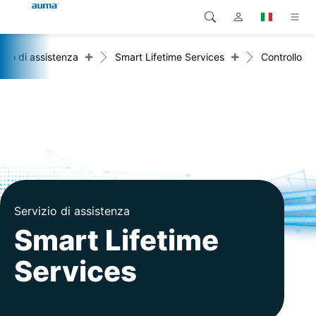
+
+
izio di assistenza
Smart Lifetime Services
Controllo
Ricerca
Global
Prodotti
Europa
Soluzioni
Downloads
Asia e Pacifico
Servizio di assistenza
Nord America
Impresa
Servizio di assistenza
Smart Lifetime
Contatto
Services