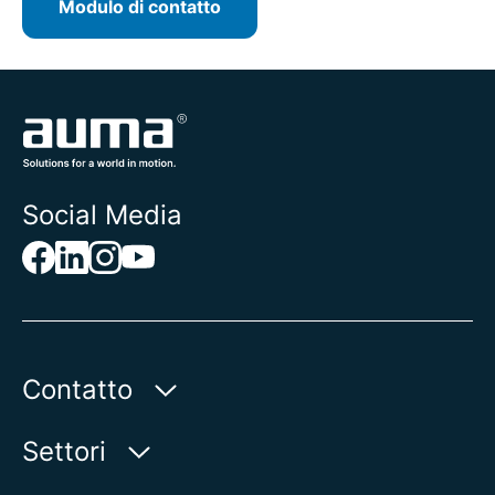
Modulo di contatto
Social Media
Contatto
AUMA Riester
Settori
GmbH & Co. KG