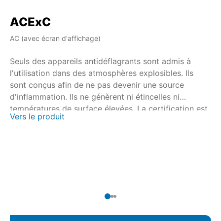
ACExC
A
AC (avec écran d'affichage)
AM
Seuls des appareils antidéflagrants sont admis à
Se
l'utilisation dans des atmosphères explosibles. Ils
l'
sont conçus afin de ne pas devenir une source
so
d'inflammation. Ils ne génèrent ni étincelles ni
d'
températures de surface élevées. La certification est
te
Vers le produit
Ve
effectuée en collaboration avec les organismes
ef
agréés de certification nationaux et internationaux.
ag
Pour les servomoteurs multitours SAEx/SAREx 07.2 –
Po
SAEx/SAREx 16.2 et les servomoteurs fraction de
SA
tour SQEx/SQREx 05.2 – SQEx/SQREx 14.2, la
to
commande de servomoteur AUMATIC ACExC 01.2 est
co
disponible avec commande locale intégrée.
01