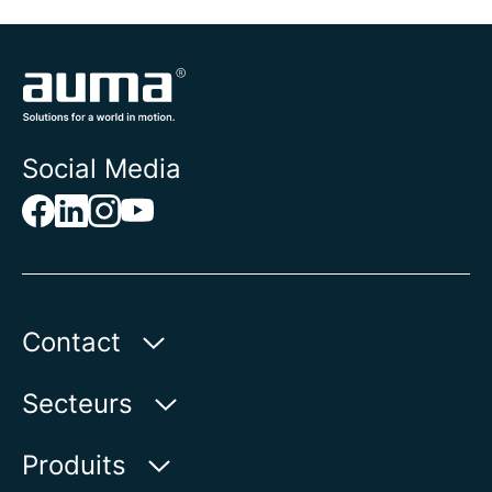
Social Media
Contact
AUMA Riester
Secteurs
GmbH & Co. KG
Aumastr. 1
Secteur des eaux
Produits
79379 Muellheim | Allemagne