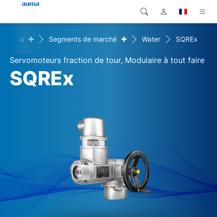
+
+
olutions
Segments de marché
Water
SQREx
Recherche
Global
Produits
Servomoteurs fraction de tour, Modulaire à tout faire
Europe
Solutions
SQREx
Téléchargements
Asie et Océanie
SAV support
Amérique du Nord
Entreprise
Contact