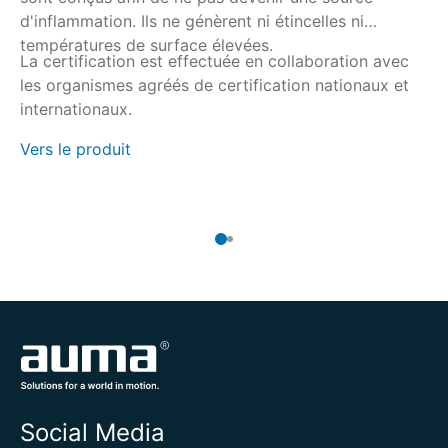
d'inflammation. Ils ne génèrent ni étincelles ni
av
températures de surface élevées.
AC
La certification est effectuée en collaboration avec
Le
les organismes agréés de certification nationaux et
so
internationaux.
25
ég
Vers le produit
Ve
Social Media