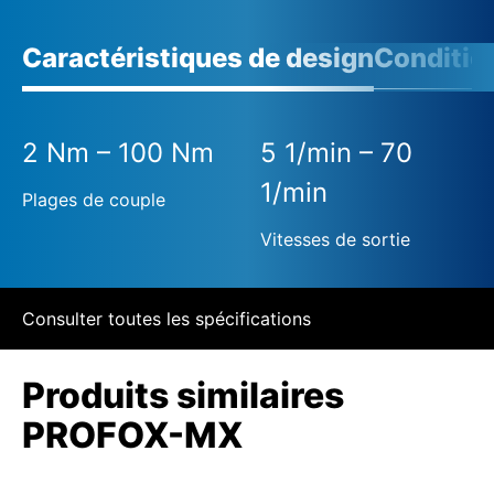
Caractéristiques de design
Conditio
2 Nm – 100 Nm
5 1/min – 70
1/min
Plages de couple
Vitesses de sortie
Consulter toutes les spécifications
Produits similaires
PROFOX-MX