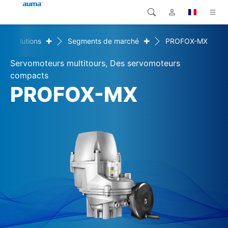
+
+
Solutions
Segments de marché
PROFOX-MX
Recherche
Global
Produits
Servomoteurs multitours, Des servomoteurs
Europe
Solutions
compacts
PROFOX-MX
Téléchargements
Asie et Océanie
SAV support
Amérique du Nord
Entreprise
Contact