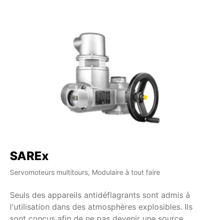
SAREx
S
Servomoteurs multitours, Modulaire à tout faire
Ser
Seuls des appareils antidéflagrants sont admis à
La
l'utilisation dans des atmosphères explosibles. Ils
es
sont conçus afin de ne pas devenir une source
se