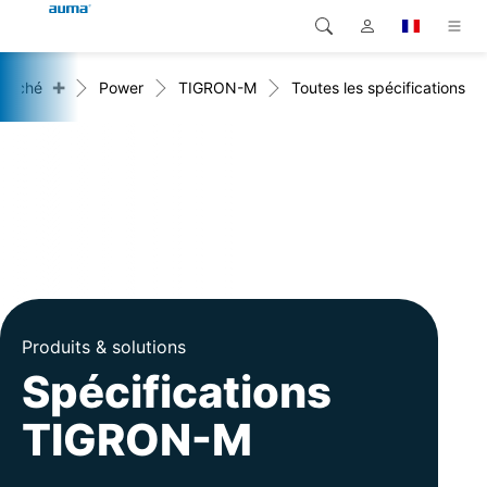
+
marché
Power
TIGRON-M
Toutes les spécifications
Recherche
Global
Produits
Europe
Solutions
Téléchargements
Asie et Océanie
SAV support
Amérique du Nord
Entreprise
Produits & solutions
Contact
Spécifications
TIGRON-M