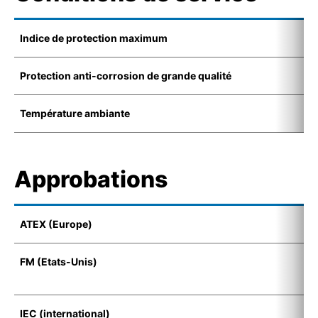
Indice de protection maximum
I
Protection anti-corrosion de grande qualité
C
Température ambiante
-
Approbations
ATEX (Europe)
E
FM (Etats-Unis)
Cl
G
IEC (international)
E