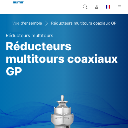
+
Vue d'ensemble
Réducteurs multitours coaxiaux GP
Recherche
Global
Produits
Réducteurs multitours
Europe
Solutions
Réducteurs
Téléchargements
multitours coaxiaux
Asie et Océanie
GP
SAV support
Amérique du Nord
Entreprise
Contact