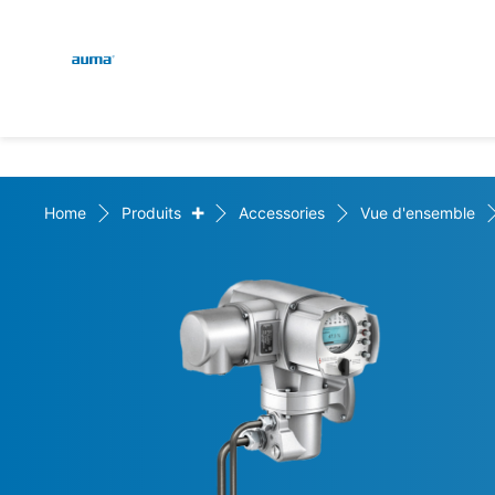
Global
Recherche
Europe
+
Home
Produits
Accessories
Vue d'ensemble
Asie et Océanie
Amérique du Nord