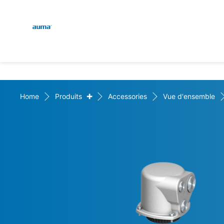
Global
Recherche
Europe
+
Home
Produits
Accessories
Vue d'ensemble
Asie et Océanie
Amérique du Nord