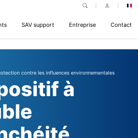
nts
SAV support
Entreprise
Contact
rotection contre les influences environnementales
positif à
ble
nchéité