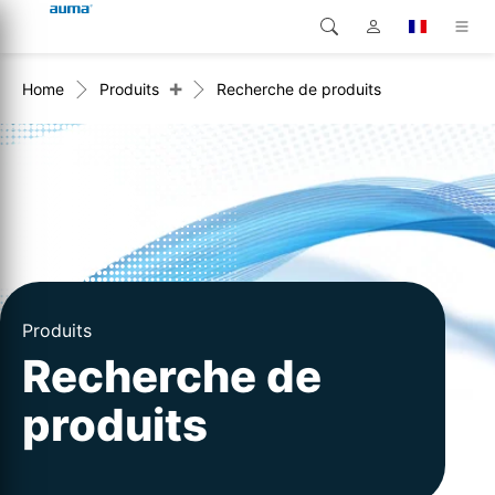
+
Home
Produits
Recherche de produits
Recherche
Global
Produits
Europe
Solutions
Téléchargements
Asie et Océanie
SAV support
Amérique du Nord
Entreprise
Produits
Recherche de
Contact
produits