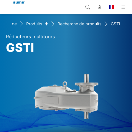
+
Home
Produits
Recherche de produits
GSTI
Recherche
Global
Produits
Réducteurs multitours
Europe
Solutions
GSTI
Téléchargements
Asie et Océanie
SAV support
Amérique du Nord
Entreprise
Contact