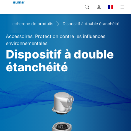
+
Recherche de produits
Dispositif à double étanchéité
Recherche
Global
Produits
Accessoires, Protection contre les influences
Europe
Solutions
environnementales
Dispositif à double
Téléchargements
Asie et Océanie
étanchéité
SAV support
Amérique du Nord
Entreprise
Contact