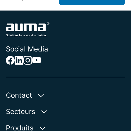
Social Media
Contact
AUMA Riester
Secteurs
GmbH & Co. KG
Aumastr. 1
Secteur des eaux
Produits