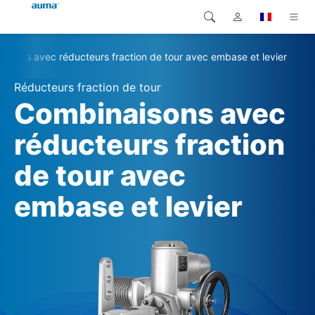
aisons avec réducteurs fraction de tour avec embase et levier
Recherche
Global
Produits
Réducteurs fraction de tour
Europe
Solutions
Combinaisons avec
Téléchargements
réducteurs fraction
Asie et Océanie
de tour avec
SAV support
Amérique du Nord
embase et levier
Entreprise
Contact