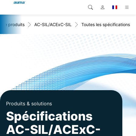
 de produits
AC-SIL/ACExC-SIL
Toutes les spécifications
Recherche
Global
Produits
Europe
Solutions
Téléchargements
Asie et Océanie
SAV support
Amérique du Nord
Entreprise
Contact
Produits & solutions
Spécifications
AC-SIL/ACExC-