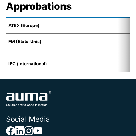
Approbations
ATEX (Europe)
E
FM (Etats-Unis)
F
D
IEC (international)
E
Social Media