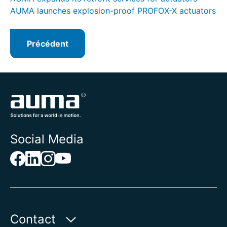
AUMA launches explosion-proof PROFOX-X actuators
Précédent
Social Media
Contact