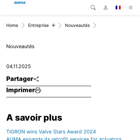
+
Home
Entreprise
Nouveautés
Recherche
Global
Produits
Europe
Solutions
Nouveautés
Téléchargements
Asie et Océanie
04.11.2025
SAV support
Amérique du Nord
Partager
Imprimer
Entreprise
Contact
A savoir plus
TIGRON wins Valve Stars Award 2024
AUMA expands its retrofit services for actuators