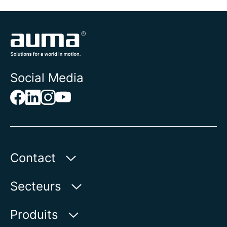
Social Media
Contact
AUMA Riester
Secteurs
GmbH & Co. KG
Aumastr. 1
Secteur des eaux
Produits
79379 Muellheim | Allemagne