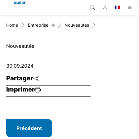
+
Home
Entreprise
Nouveautés
Recherche
Global
Produits
Europe
Solutions
Nouveautés
Téléchargements
Asie et Océanie
30.09.2024
SAV support
Amérique du Nord
Partager
Imprimer
Entreprise
Contact
Précédent