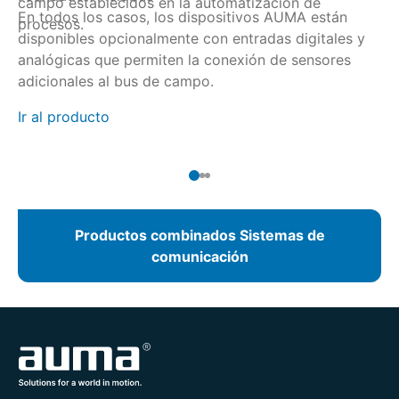
campo establecidos en la automatización de
pa
En todos los casos, los dispositivos AUMA están
si
procesos.
po
disponibles opcionalmente con entradas digitales y
ca
di
Ir
analógicas que permiten la conexión de sensores
4 
adicionales al bus de campo.
Ir al producto
Productos combinados Sistemas de
comunicación