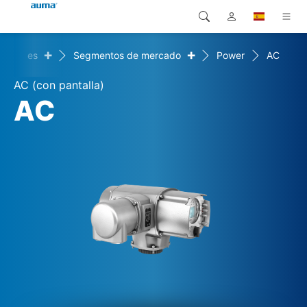
+
+
luciones
Segmentos de mercado
Power
AC
Búsqueda
Global
Productos
AC (con pantalla)
Europa
Soluciones
AC
Descargas
Asia y Pacífico
Servicio
Norteamérica
Empresa
Contacto