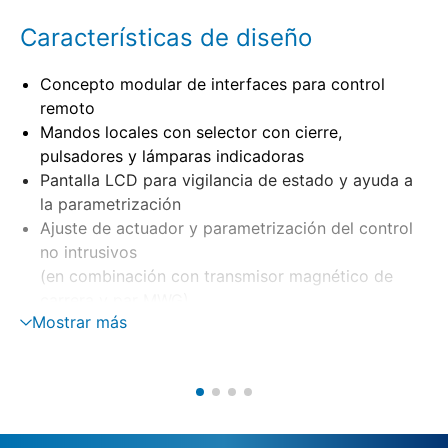
Características de diseño
Concepto modular de interfaces para control
remoto
Mandos locales con selector con cierre,
pulsadores y lámparas indicadoras
Pantalla LCD para vigilancia de estado y ayuda a
la parametrización
Ajuste de actuador y parametrización del control
no intrusivos
(en combinación con transmisor magnético de
carrera y par MWG)
Mostrar más
Montaje separado en soporte mural
Control del motor mediante contactores-
inversores, tiristores
Vigilancia de fase con corrección automática de
fase
Alimentación externa de 24 V DC (opción)