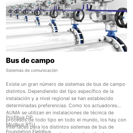
Bus de campo
H
Sistemas de comunicación
Ind
Existe un gran número de sistemas de bus de campo
HA
distintos. Dependiendo del tipo específico de la
– 
instalación y a nivel regional se han establecido
La
determinadas preferencias. Como los actuadores
ad
AUMA se utilizan en instalaciones de técnica de
di
Profibus DP
HA
procesos de todo tipo en todo el mundo, los hay con
qu
Modbus RTU
to
interfaces para los distintos sistemas de bus de
de
Foundation Fieldbus
es