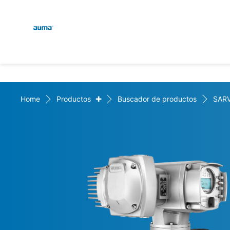
Global
Engl
Búsqueda
Deut
Europa
+
Home
Productos
Buscador de productos
SAR
Asia y Pacífico
Norteamérica