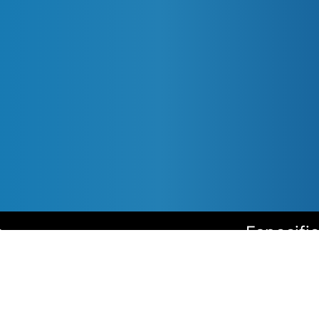
s
Especifi