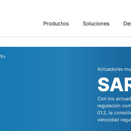
Productos
Soluciones
De
ish
sch
VEx
Actuadores mul
SA
Con los actuad
regulación com
01.2, la conso
velocidad regul