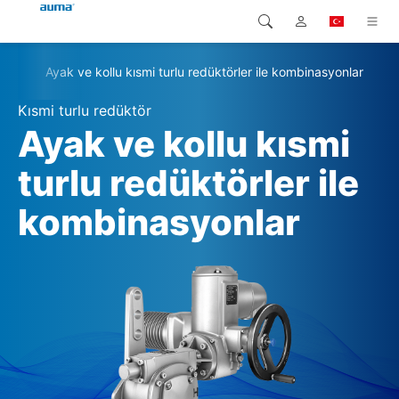
tör
Ayak ve kollu kısmi turlu redüktörler ile kombinasyonlar
Arama
Global
Ürünler
Kısmi turlu redüktör
Avrupa
Çözümler
Ayak ve kollu kısmi
Downloads
turlu redüktörler ile
Asya ve Pasifik
kombinasyonlar
Servis
Kuzey Amerika
Şirketler
İrtibat kurulacak kişi