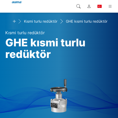
+
törler
Kısmi turlu redüktör
GHE kısmi turlu redüktör
Arama
Global
Ürünler
Kısmi turlu redüktör
Avrupa
Çözümler
GHE kısmi turlu
Downloads
redüktör
Asya ve Pasifik
Servis
Kuzey Amerika
Şirketler
İrtibat kurulacak kişi