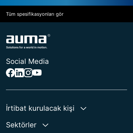
Tüm spesifikasyonları gör
Social Media
İrtibat kurulacak kişi
AUMA Riester
Sektörler
GmbH & Co. KG