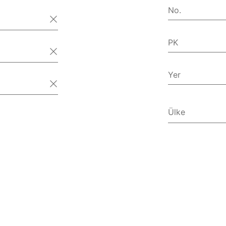
No.
PK
Yer
Ülke
ABD Küçük
ABD Virjin
Afganista
Åland Ada
Almanya
Amerika Bi