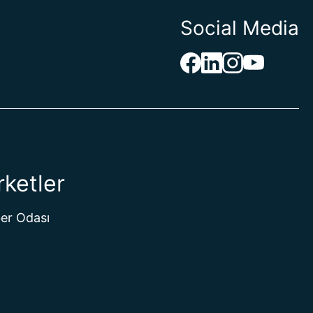
Social Media
rap Emirlikleri
allık
rsek
ası
rketler
Hint Okyanusu Toprakları
irjin Adaları
er Odası
an
aso
de