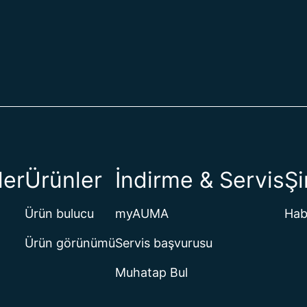
Belize
Benin
Bermuda
Birleşik A
Birleşik Kr
Bolivya
Bosna-He
Botsvana
Bouvet Ad
Brezilya
ler
Ürünler
İndirme & Servis
Şi
Britanya 
Britanya V
Brunei
Ürün bulucu
myAUMA
Hab
Bulgarist
Burkina F
Ürün görünümü
Servis başvurusu
Burundi
Muhatap Bul
Butan
Cabo Ver