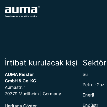
İrtibat kurulacak kişi
Sektör
AUMA Riester
Su
GmbH & Co. KG
Petrol-Gaz
Aumastr. 1
79379 Muellheim | Germany
Enerji
Endüstri
Haritada Göster