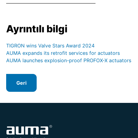
Ayrıntılı bilgi
TIGRON wins Valve Stars Award 2024
AUMA expands its retrofit services for actuators
AUMA launches explosion-proof PROFOX-X actuators
Geri