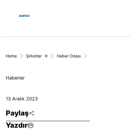
Global
Engl
Arama
Deu
Avrupa
+
Home
Şirketler
Haber Odası
Haberler
Asya ve Pasifik
13 Aralık 2023
Kuzey Amerika
Paylaş
Yazdır