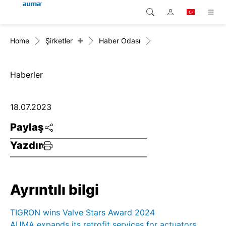
+
Home
Şirketler
Haber Odası
Arama
Global
Ürünler
Avrupa
Çözümler
Haberler
Downloads
Asya ve Pasifik
18.07.2023
Servis
Kuzey Amerika
Paylaş
Yazdır
Şirketler
İrtibat kurulacak kişi
Ayrıntılı bilgi
TIGRON wins Valve Stars Award 2024
AUMA expands its retrofit services for actuators