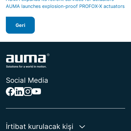
AUMA launches explosion-proof PROFOX-X actuators
Geri
Social Media
İrtibat kurulacak kişi