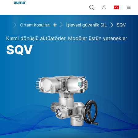
+
+
er
Ortam koşulları
İşlevsel güvenlik SIL
SQV
Arama
Global
Ürünler
Kısmi dönüşlü aktüatörler, Modüler üstün yetenekler
Avrupa
Çözümler
SQV
Downloads
Asya ve Pasifik
Servis
Kuzey Amerika
Şirketler
İrtibat kurulacak kişi