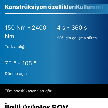
Konstrüksiyon özellikleri
Kullanım ko
150 Nm - 2400
4 s - 360 s
Nm
90° için çalışma süresi
Tork aralığı
75 ° - 105 °
Dönme açısı
Tüm spesifikasyonları gör
İlgili ürünler SQV