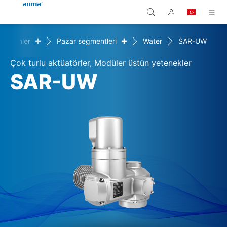
+
+
Çözümler
Pazar segmentleri
Water
SAR-UW
Arama
Global
Ürünler
Çok turlu aktüatörler, Modüler üstün yetenekler
Avrupa
Çözümler
SAR-UW
Downloads
Asya ve Pasifik
Servis
Kuzey Amerika
Şirketler
İrtibat kurulacak kişi